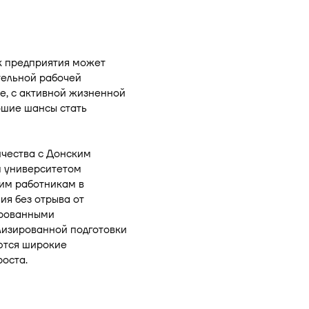
к предприятия может
тельной рабочей
е, с активной жизненной
ошие шансы стать
ичества с Донским
м университетом
им работникам в
ия без отрыва от
ированными
лизированной подготовки
ются широкие
оста.