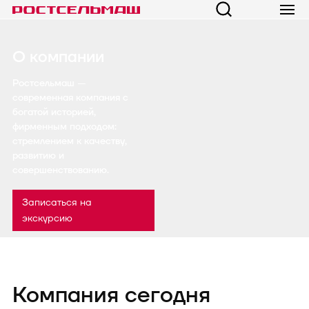
О компании
Ростсельмаш —
современная компания с
богатой историей,
фирменным подходом:
стремлением к качеству,
развитию и
совершенствованию.
Записаться на
экскурсию
Компания сегодня