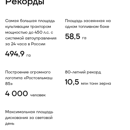
Рекорды
Самая большая площадь
Площадь засеянная на
культивации трактором
одном топливном баке
мощностью до 450 л.с. с
58,5
га
системой автоуправления
за 24 часа в России
494,9
га
Построение огромного
80-летний рекорд
логотипа «Ростсельмаш
10,5
млн тонн зерна
85»
4 000
человек
Максимальная площадь
дискования за световой
день