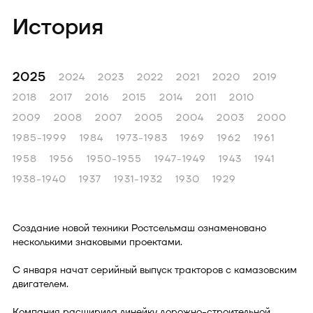
История
2025
2024
2023
2022
2021
2020
2019
2018
2017
2016
2015
2014
2011
2010
2009
2008
2007
2005
2004
2003
2000
1985-1999
1984
1973-1983
1969
1962
1961
1958
1956
1950-1955
1947-1949
1943
1941
1938-1940
1937
1931-1932
1930
1929
Создание новой техники Ростсельмаш ознаменовано
несколькими знаковыми проектами.
С января начат серийный выпуск тракторов с камазовским
двигателем.
Компания расширила линейку дорожно-строительной