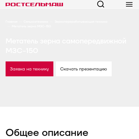
Главная
Сельхозтехника
Зерноперерабатывающая техника
Метатель зерна МЗС-150
Метатель зерна самопередвижной
МЗС-150
Заявка на технику
Скачать презентацию
Общее описание