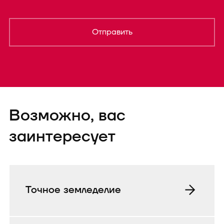
Отправить
Форма успешно
Возможно, вас
отправленаTEST
заинтересует
Точное земледелие