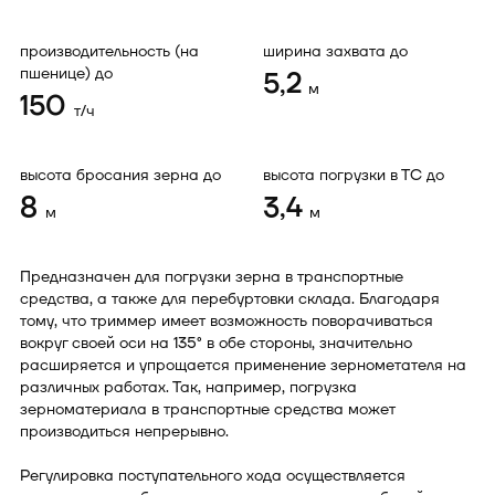
производительность (на
ширина захвата до
пшенице) до
5,2
м
150
т/ч
высота бросания зерна до
высота погрузки в ТС до
8
3,4
м
м
Предназначен для погрузки зерна в транспортные
средства, а также для перебуртовки склада. Благодаря
тому, что триммер имеет возможность поворачиваться
вокруг своей оси на 135° в обе стороны, значительно
расширяется и упрощается применение зернометателя на
различных работах. Так, например, погрузка
зерноматериала в транспортные средства может
производиться непрерывно.
Регулировка поступательного хода осуществляется