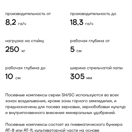
производительность от
производительность до
8,2
18,3
га/ч
га/ч
нагрузка на стойку
рабочая глубина от
250
5
кг
см
рабочая глубина до
ширина стрельчатой лапы
10
305
см
мм
Посевные комплексы серии SH/SC используются во всех
зонах возделывания, кроме зоны горного земледелия, и
предназначены для посева зерновых, зернобобовых культур
и внутрипочвенного внесения минеральных удобрений.
Посевные комплексы состоят из пневматического бункера
АТ-8 или АТ-11, культиваторной части на основе