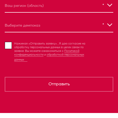
*
Ваш регион (область)
*
Выберите демпоказ
Нажимая «Отправить заявку» , Я даю согласие на
обработку персональных данных в целях связи по
заявке. Вы можете ознакомиться с
Политикой
конфиденциальности
и
обработкой персональных
данных
Отправить