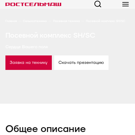
Главная
Сельхозтехника
Посевная техника
Посевной комплекс SH/SC
Посевной комплекс SH/SC
Сердце Вашего поля
Заявка на технику
Скачать презентацию
Общее описание