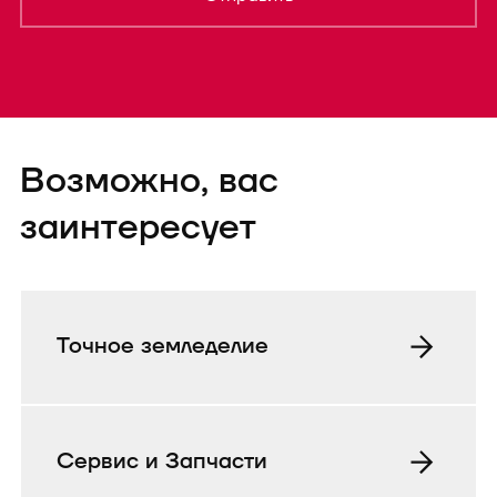
Форма успешно
Возможно, вас
отправленаTEST
заинтересует
Точное земледелие
Сервис и Запчасти