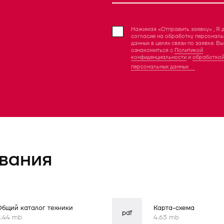
Нажимая «Отправить заявку» , Я 
согласие на обработку персональ
данных в целях связи по заявке. В
ознакомиться с
Политикой
конфиденциальности
и
обработко
персональных данных
вания
Общий каталог техники
Карта-схема
pdf
1.44 mb
4.63 mb