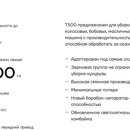
T500 предназначен для уборк
ьность до
колосовых, бобовых, масличны
машина с производительностью
ч
способная обработать за сезо
Адаптирован под самые сл
сезон свыше
00
Зерновая группа не огран
уборке кукурузы
га
Высокая сменная производ
Минимальные потери
рузки
Новый барабан-сепаратор
способностью
л/c
Обновленное светосигналь
комбайна
 передний привод