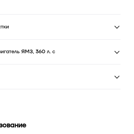
стки
гатель ЯМЗ, 360 л. с
зование