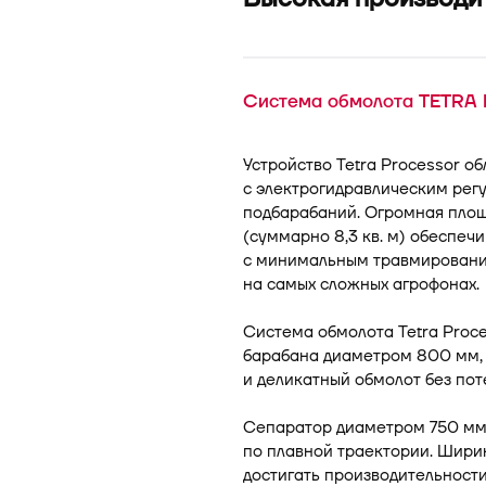
Cистема обмолота TETRA P
Устройство Tetra Processor о
с электрогидравлическим рег
подбарабаний. Огромная площа
(суммарно 8,3 кв. м) обеспе
с минимальным травмирование
на самых сложных агрофонах.
Система обмолота Tetra Proc
барабана диаметром 800 мм,
и деликатный обмолот без пот
Сепаратор диаметром 750 мм
по плавной траектории. Ширин
достигать производительности