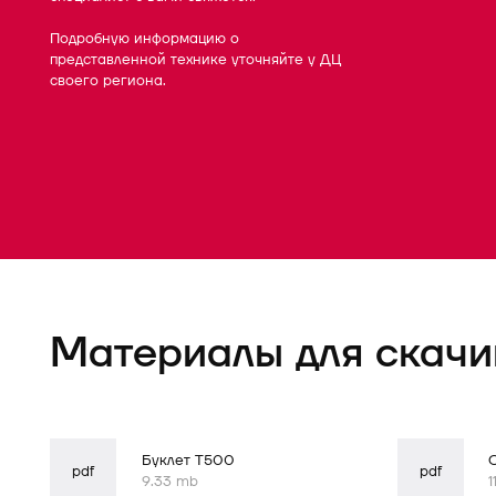
Подробную информацию о
представленной технике уточняйте у ДЦ
своего региона.
Форма
успешно
отправлена
Материалы для скачи
Буклет T500
pdf
pdf
9.33 mb
1