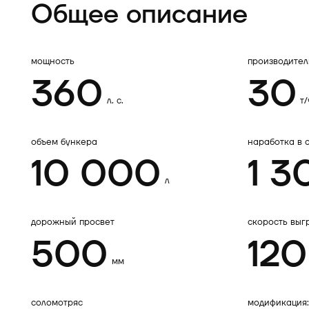
Общее описание
мощность
производител
360
30
л. с.
т/
объем бункера
наработка в 
10 000
1 3
л
дорожный просвет
скорость выг
500
120
мм
соломотряс
модификация: