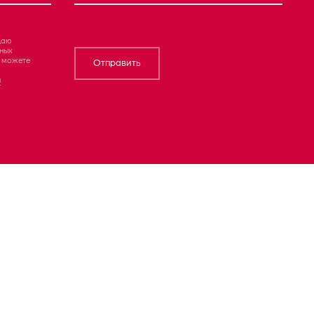
даю
ных
ы можете
Отправить
й