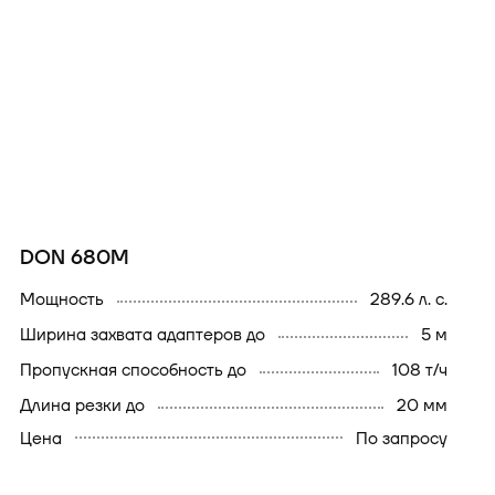
DON 680M
мощность
289.6 л. с.
ширина захвата адаптеров до
5 м
пропускная способность до
108 т/ч
длина резки до
20 мм
Цена
По запросу