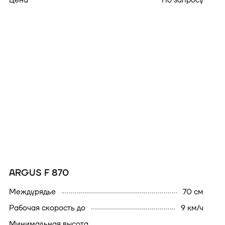
Цена
По запросу
ARGUS F 870
междурядье
70 см
рабочая скорость до
9 км/ч
минимальная высота