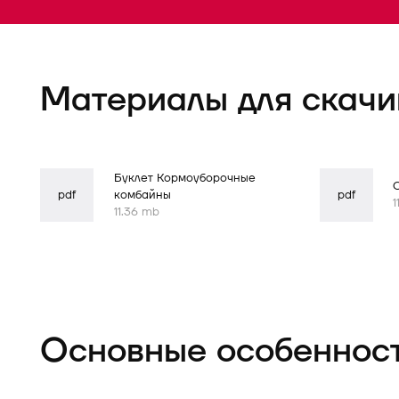
Форма
успешно
отправлена
Материалы для скачи
Буклет Кормоуборочные
pdf
комбайны
pdf
1
11.36 mb
Основные особеннос