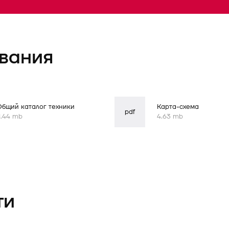
вания
Общий каталог техники
Карта-схема
pdf
1.44 mb
4.63 mb
ти