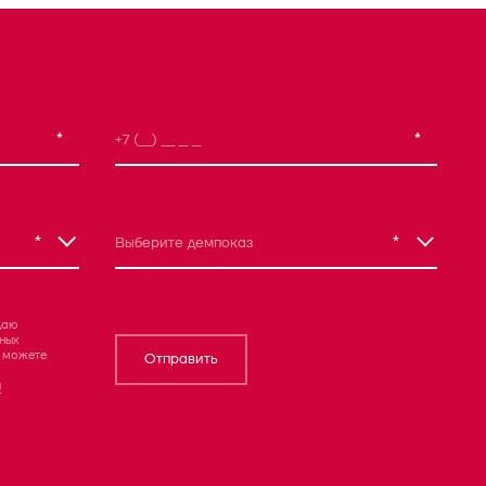
*
*
*
*
Выберите демпоказ
даю
ных
ы можете
Отправить
й