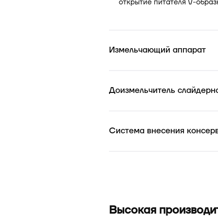
открытие питателя V-образ
Измельчающий аппарат
Доизмельчитель слайдерно
Система внесения консер
Высокая производи