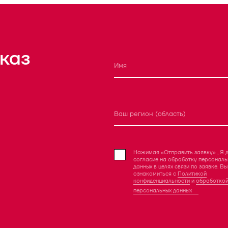
каз
Ваш регион (область)
Нажимая «Отправить заявку» , Я 
согласие на обработку персональ
данных в целях связи по заявке. В
ознакомиться с
Политикой
конфиденциальности
и
обработко
персональных данных