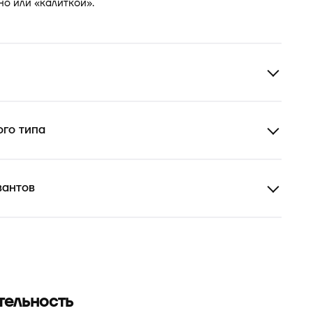
но или «калиткой».
го типа
вантов
тельность