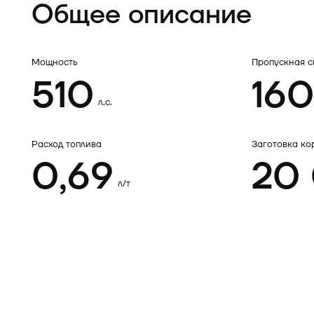
Общее описание
Мощность
Пропускная с
510
160
л.с.
Расход топлива
Заготовка ко
0,69
20
л/т