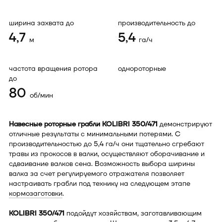
ширина захвата до
производительность до
4,7
5,4
м
га/ч
частота вращения ротора
однороторные
до
80
об/мин
Навесные роторные грабли KOLIBRI 350/471
демонстрируют
отличные результаты с минимальными потерями. С
производительностью до 5,4 га/ч они тщательно сгребают
травы из прокосов в валки, осуществляют оборачивание и
сдваивание валков сена. Возможность выбора ширины
валка за счет регулируемого отражателя позволяет
настраивать грабли под технику на следующем этапе
кормозаготовки
.
KOLIBRI 350/471
подойдут хозяйствам, заготавливающим