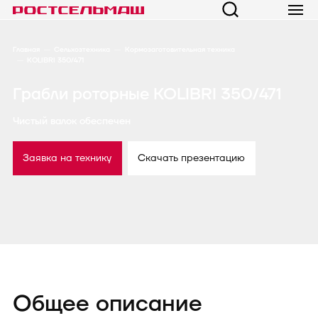
Главная
Сельхозтехника
Кормозаготовительная техника
KOLIBRI 350/471
Грабли роторные KOLIBRI 350/471
Чистый валок обеспечен
Заявка на технику
Скачать презентацию
Общее описание