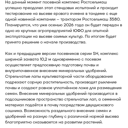
На данный момент посевной комплекс Ростсельмаш
успешно преодолел этап стендовых испытаний и проходит
тестирование на высеве ярового ячменя в тандеме с еще
одной новинкой компании – трактором Ростсельмаш 3580.
Планируется, что уже осенью 2026 года он будет передан в
одно из крупных агропредприятий ЮФО для опытной
эксплуатации на высеве озимых культур. По итогам будет
принято решение о начале производства.
Как и предыдущие версии посевников серии SH, комплекс
шириной захвата 10,2 м одновременно с посевом
осуществляет предпосевную подготовку почвы и
внутрипочвенное внесение минеральных удобрений.
Стрельчатые лапы культиваторной части оборудования
подрезают сорную растительность, производят рыхление
почвы и создают ровное уплотнённое ложе для размещения
семян. Внесение минеральных удобрений производится в
подсошниковое пространство стрельчатых лап, а семенной
материал подаётся в почву посредством двухдискового
сошника. Возможность раздельного внесения семян и
удобрений на разную глубину с различной нормой высева
благоприятно сказывается на развитии растений.